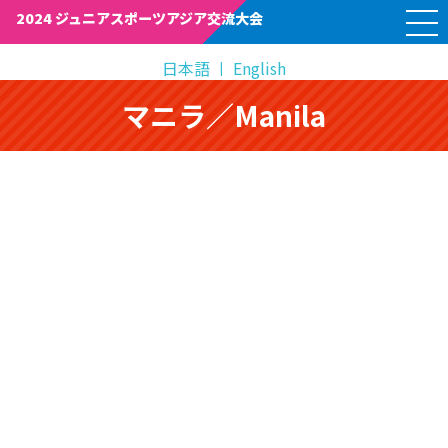
M
2024 ジュニアスポーツアジア交流大会
E
N
U
日本語
English
マニラ／Manila