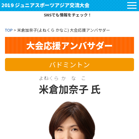
2019 ジュニアスポーツアジア交流大会
S
N
S
で
も
情
報
を
チ
ェ
ッ
ク
！
TOP
> 米倉加奈子(よねくら かなこ) 大会応援アンバサダー
大会応援アンバサダー
バドミントン
よねくら
かなこ
米倉
加奈子
氏