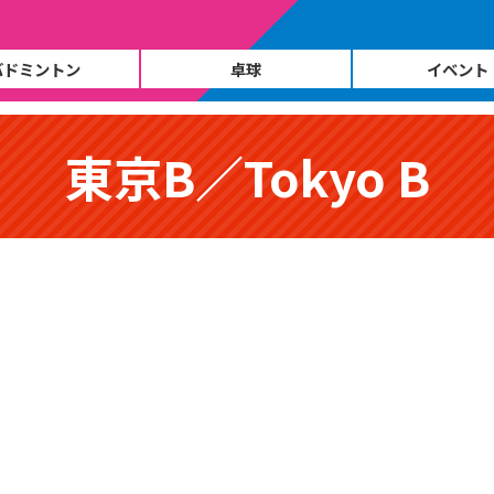
バドミントン
卓球
イベント
東京B／Tokyo B